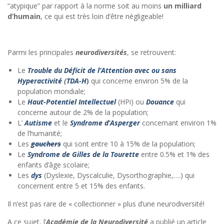
“atypique” par rapport à la norme soit au moins
un milliard
d’humain
, ce qui est très loin d’être négligeable!
Parmi les principales
neurodiversités
, se retrouvent:
Le
Trouble du Déficit de l’Attention avec ou sans
Hyperactivité
(
TDA-H
)
qui concerne environ 5% de la
population mondiale;
Le
Haut-Potentiel Intellectuel
(HPi) ou
Douance
qui
concerne autour de 2% de la population;
L’
Autisme
et le
Syndrome d’Asperger
concernant environ 1%
de l’humanité;
Les
gauchers
qui sont entre 10 à 15% de la population;
Le
Syndrome de Gilles de la Tourette
entre 0.5% et 1% des
enfants d’âge scolaire;
Les
dys
(Dyslexie, Dyscalculie, Dysorthographie,….) qui
concernent entre 5 et 15% des enfants.
Il n’est pas rare de « collectionner » plus d’une neurodiversité!
A ce sujet, l’
Académie de la Neurodiversité
a publié un article