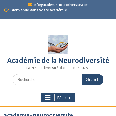
Skip
info@academie-neurodiversite.com
to
Bienvenue dans votre académie
content
Académie de la Neurodiversité
"La Neurodiversité dans notre ADN!"
Search
for:
Menu
academie-neurodiversite