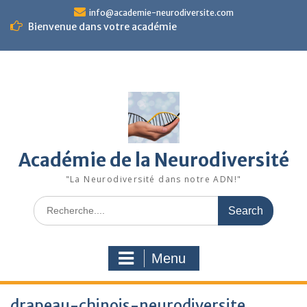
Skip
info@academie-neurodiversite.com
to
Bienvenue dans votre académie
content
Académie de la Neurodiversité
"La Neurodiversité dans notre ADN!"
Search
for:
Menu
drapeau-chinois-neurodiversite