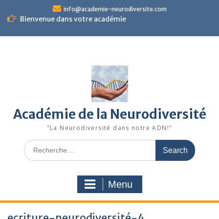
Skip
info@academie-neurodiversite.com
to
Bienvenue dans votre académie
content
Académie de la Neurodiversité
"La Neurodiversité dans notre ADN!"
Search
for:
Menu
ecriture-neurodiversité-4