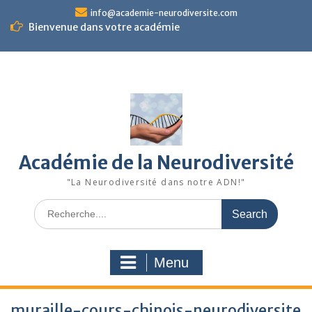
Skip
info@academie-neurodiversite.com
to
Bienvenue dans votre académie
content
Académie de la Neurodiversité
"La Neurodiversité dans notre ADN!"
Search
for:
Menu
muraille-cours-chinois-neurodiversite